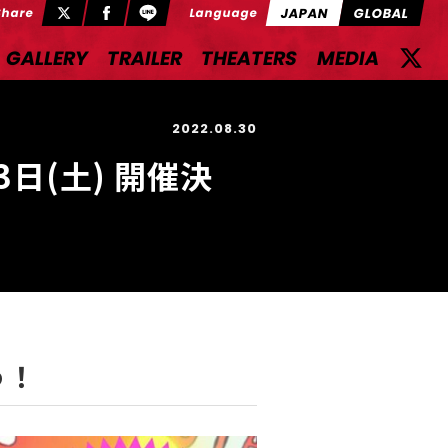
JAPAN
GLOBAL
Share
Language
GALLERY
TRAILER
THEATERS
MEDIA
2022.08.30
3日(土) 開催決
う！