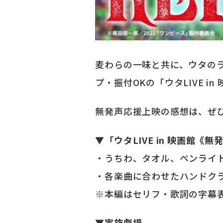
麦わらの一味と共に、ウタの
プ・振付OKの「ウタLIVE 
無発声応援上映の感想は、ぜ
▼
「ウタLIVE in 映画館
・うちわ、タオル、ペンライ
・各楽曲に合わせたハンドク
※本編はセリフ・歌詞の字幕
▼実施劇場