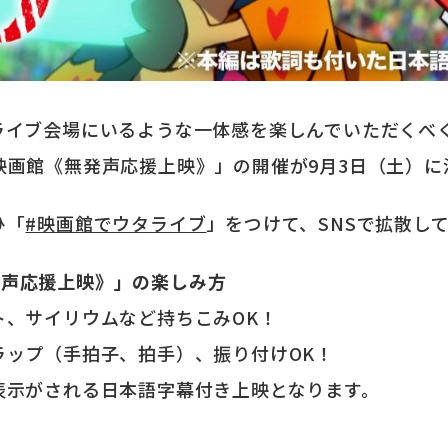
ライブ会場にいるような一体感を楽しんでいただくべ
in 映画館《無発声応援上映》」の開催が9月3日（土）
ひ「
#映画館でウタライブ
」をつけて、SNSで拡散し
《無発声応援上映》」の楽しみ方
ト、サイリウムなど持ちこみOK！
ラップ（手拍子、拍手）、振り付けOK！
表示がされる日本語字幕付き上映となります。