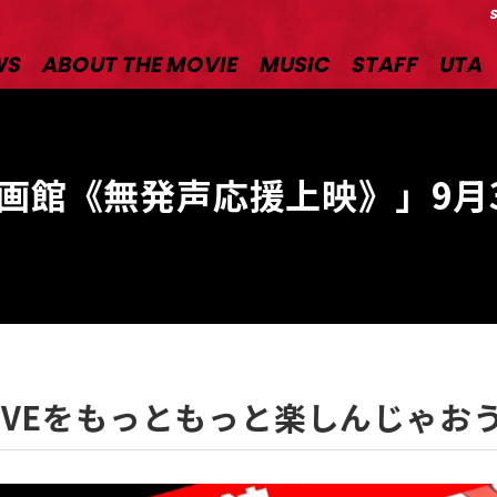
WS
ABOUT THE MOVIE
MUSIC
STAFF
UTA
n 映画館《無発声応援上映》」9月
IVEをもっともっと楽しんじゃお