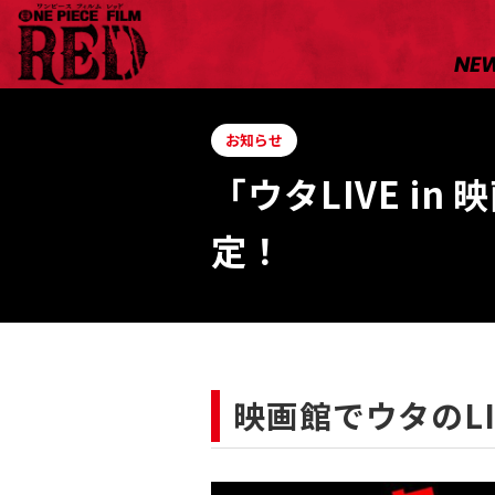
NE
お知らせ
「ウタLIVE i
定！
映画館でウタのL