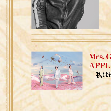
Mrs.
APPL
「私は