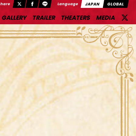
JAPAN
GLOBAL
Share
Language
GALLERY
TRAILER
THEATERS
MEDIA