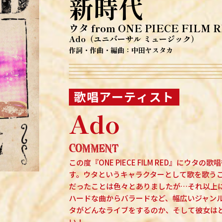
新時代
ウタ from ONE PIECE FILM 
Ado（ユニバーサル ミュージック）
作詞・作曲・編曲：中田ヤスタカ
歌唱アーティスト
Ado
この度『ONE PIECE FILM RED』にウ
す。ウタというキャラクターとして歌を歌う
だったことは色々とありましたが…それ以上
ハードな曲からバラードなど、幅広いジャン
タがどんなライブをするのか、そして彼女は
い！