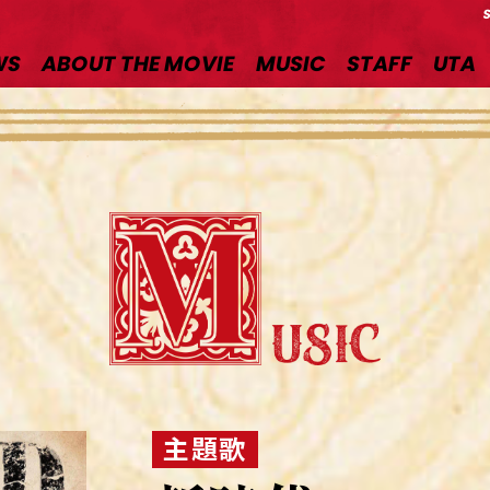
WS
ABOUT THE MOVIE
MUSIC
STAFF
UTA
主題歌