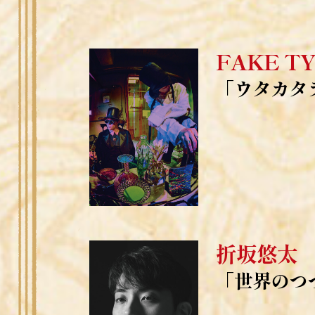
FAKE TY
「ウタカタ
折坂悠太
「世界のつ