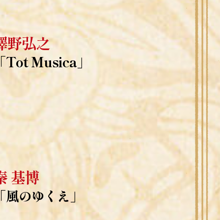
澤野弘之
「Tot Musica」
秦 基博
「風のゆくえ」