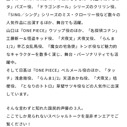
タ』パズー役、「ドラゴンボール」シリーズのクリリン役、
『SING／シング』シリーズのミス・クローリー役など数々の
人気作品に出演するほか、舞台でも活躍。
山口は『ONE PIECE』ウソップ役のほか、「名探偵コナン」
工藤新一＆怪盗キッド役、「犬夜叉」犬夜叉役、「らんま
1/2」早乙女乱馬役、『魔女の宅急便』トンボ役など魅力的
なキャラクターを数多く演じ、舞台・パーソナリティでも活
躍中。
そして日髙は『ONE PIECE』ベルメール役のほか、「タッ
チ」浅倉南役、「らんま1/2」天道あかね役、「犬夜叉」桔
梗役、『となりのトトロ』草壁サツキ役などの人気作に出演
しています。
そんな言わずと知れた国民的声優の３人。
ここでしか見られないスペシャルトークを是非オンエアでご
覧ください！